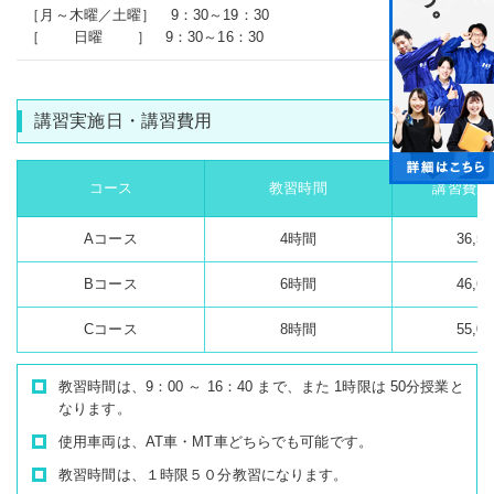
［月～木曜／土曜］ 9：30～19：30
［ 日曜 ］ 9：30～16：30
講習実施日・講習費用
コース
教習時間
講習費用
Aコース
4時間
36,5
Bコース
6時間
46,6
Cコース
8時間
55,0
教習時間は、9：00 ～ 16：40 まで、また 1時限は 50分授業と
なります。
使用車両は、AT車・MT車どちらでも可能です。
教習時間は、１時限５０分教習になります。