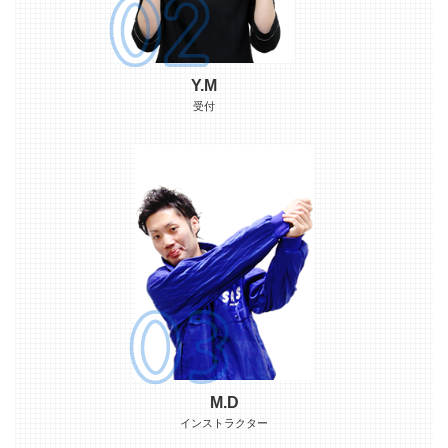
Y.M
受付
M.D
インストラクター